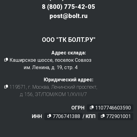
8 (800) 775-42-05
post@bolt.ru
ООО "ТК БОЛТ.РУ"
Адрес склада:
Каширское шоссе, поселок Совхоз
им. Ленина, д. 19, стр. 4
Юридический адрес:
119571
, г.
Москва
,
Ленинский проспект,
д. 156, ЭТ/ПОМ/КОМ 1/XVIII/7
ОГРН
1107746603590
ИНН
7706741388
/ КПП
772901001