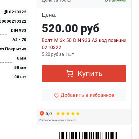
Цена за 100 шт
В наличии
0210322
Цена:
00000210322
520.00 руб
DIN 933
A2 - 70
Болт М 6х 50 DIN 933 A2 код позиции
0210322
ез Покрытия
5.20 руб за 1 шт
6 мм
50 мм
Купить
100 шт
Добавить в избранное