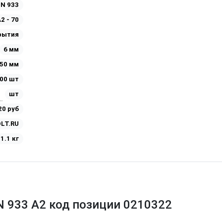
IN 933
2 - 70
рытия
6 мм
50 мм
00 шт
шт
20 руб
LT.RU
1.1 кг
N 933 A2 код позиции 0210322