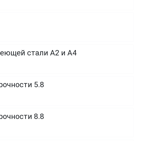
веющей стали A2 и A4
рочности 5.8
рочности 8.8