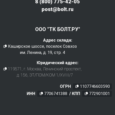
8 (800) 775-42-05
post@bolt.ru
ООО "ТК БОЛТ.РУ"
Адрес склада:
Каширское шоссе, поселок Совхоз
им. Ленина, д. 19, стр. 4
Юридический адрес:
119571
, г.
Москва
,
Ленинский проспект,
д. 156, ЭТ/ПОМ/КОМ 1/XVIII/7
ОГРН
1107746603590
ИНН
7706741388
/ КПП
772901001