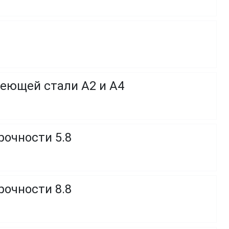
веющей стали A2 и A4
рочности 5.8
рочности 8.8