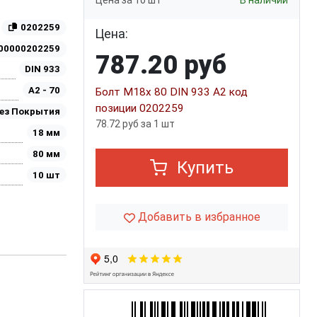
Цена за 10 шт
В наличии
0202259
Цена:
00000202259
787.20 руб
DIN 933
A2 - 70
Болт М18х 80 DIN 933 A2 код
позиции 0202259
ез Покрытия
78.72 руб за 1 шт
18 мм
80 мм
Купить
10 шт
Добавить в избранное