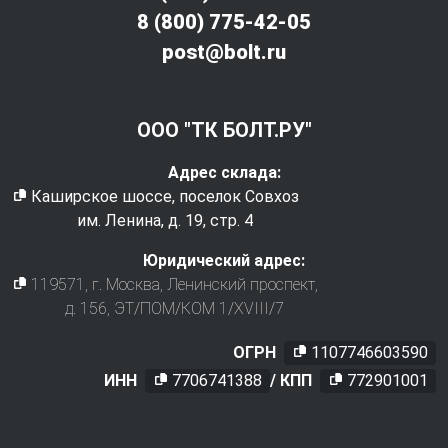
8 (800) 775-42-05
post@bolt.ru
ООО "ТК БОЛТ.РУ"
Адрес склада:
Каширское шоссе, поселок Совхоз
им. Ленина, д. 19, стр. 4
Юридический адрес:
119571
, г.
Москва
,
Ленинский проспект,
д. 156, ЭТ/ПОМ/КОМ 1/XVIII/7
ОГРН
1107746603590
ИНН
7706741388
/ КПП
772901001