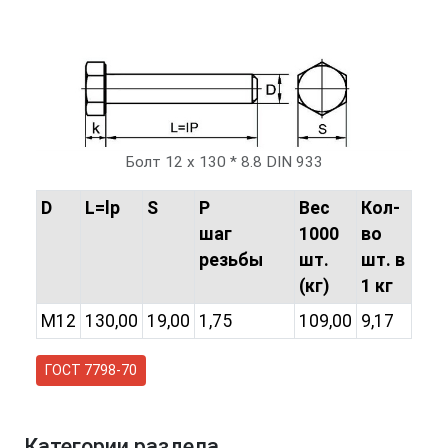
Болт 12 х 130 * 8.8 DIN 933
D
L=lp
S
P
Вес
Кол-
шаг
1000
во
резьбы
шт.
шт. в
(кг)
1 кг
M12
130,00
19,00
1,75
109,00
9,17
ГОСТ 7798-70
Категории раздела