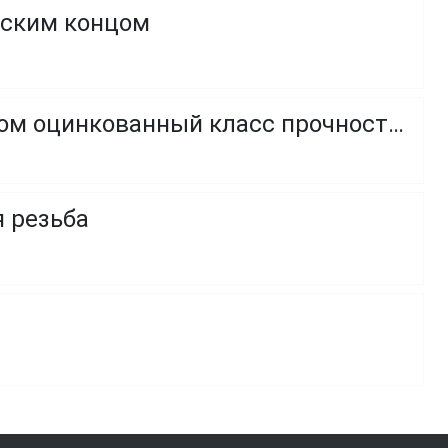
оским концом
Винт с полукруглой головкой и внутренним шестигранником оцинкованный класс прочности 8.8 и 10.9
я резьба