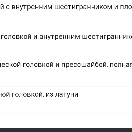
й с внутренним шестигранником и пл
ческой головкой и прессшайбой, полна
ой головкой, из латуни