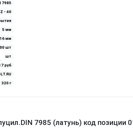
N 7985
Z - 40
рытия
5 мм
16 мм
00 шт
шт
17 руб
LT.RU
320 г
луцил.DIN 7985 (латунь) код позиции 