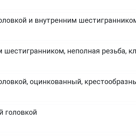
оловкой и внутренним шестигранником,
 шестигранником, неполная резьба, кла
головкой, оцинкованный, крестообраз
й головкой