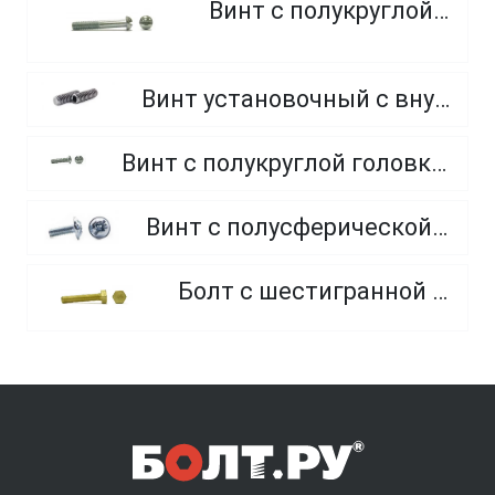
Винт с полукруглой головкой
Винт установочный с внутренним шестигранником и плоским концом
Винт с полукруглой головкой и внутренним шестигранником оцинкованный класс прочности 8.8 и 10.9
Винт с полусферической головкой и прессшайбой, полная резьба
Болт с шестигранной головкой, из латуни