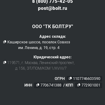
8 (800) 775-42-05
post@bolt.ru
ООО "ТК БОЛТ.РУ"
Адрес склада:
Каширское шоссе, поселок Совхоз
им. Ленина, д. 19, стр. 4
Юридический адрес:
119571
, г.
Москва
,
Ленинский проспект,
д. 156, ЭТ/ПОМ/КОМ 1/XVIII/7
ОГРН
1107746603590
ИНН
7706741388
/ КПП
772901001