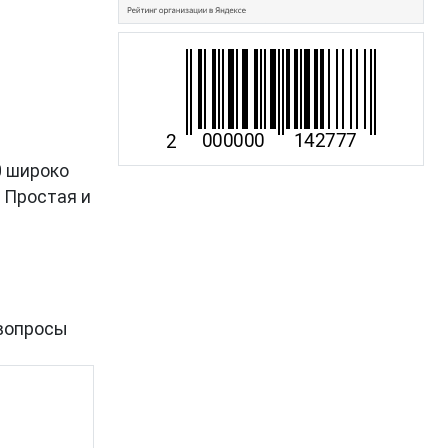
0 широко
. Простая и
вопросы