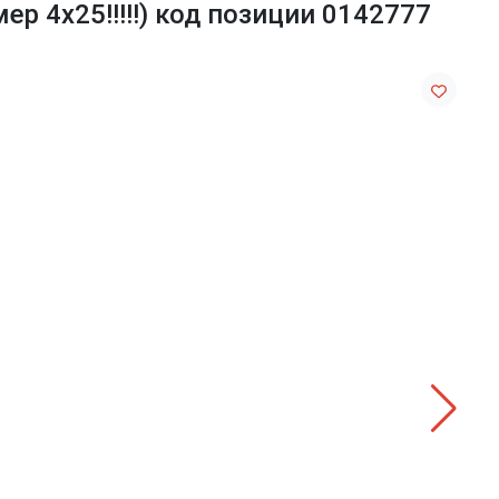
р 4х25!!!!!) код позиции 0142777