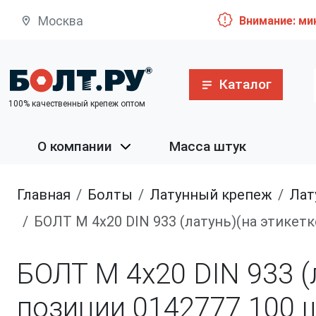
Москва
Внимание: ми
Каталог
100% качественный крепеж оптом
О компании
Масса штук
Главная
болты
латунный крепеж
ла
БОЛТ М 4х20 DIN 933 (латунь)(на этикетк
БОЛТ М 4х20 DIN 933 (л
позиции 0142777
100 