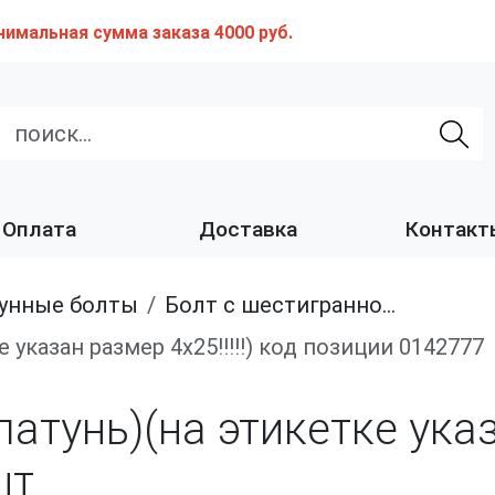
нимальная сумма заказа 4000 руб.
Оплата
Доставка
Контакт
тунные болты
Болт с шестигранной головкой, из латуни
е указан размер 4х25!!!!!) код позиции 0142777
атунь)(на этикетке указа
шт