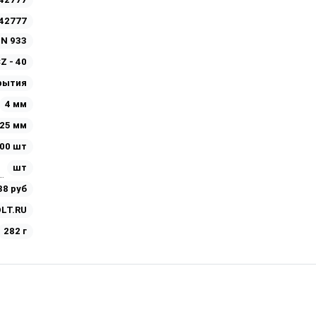
42777
IN 933
Z - 40
рытия
4 мм
25 мм
00 шт
шт
38 руб
LT.RU
282 г