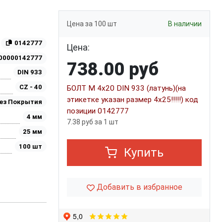
Цена за 100 шт
В наличии
0142777
Цена:
00000142777
738.00 руб
DIN 933
CZ - 40
БОЛТ М 4х20 DIN 933 (латунь)(на
этикетке указан размер 4х25!!!!!) код
ез Покрытия
позиции 0142777
4 мм
7.38 руб за 1 шт
25 мм
100 шт
Купить
Добавить в избранное