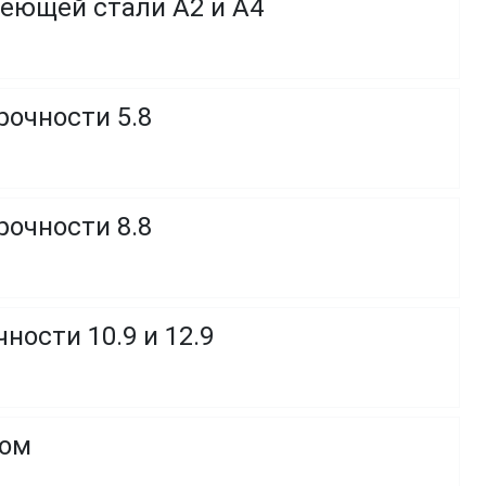
веющей стали A2 и A4
рочности 5.8
рочности 8.8
ности 10.9 и 12.9
ком