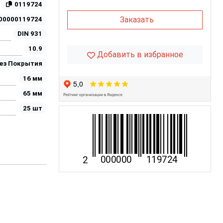
0119724
Заказать
00000119724
DIN 931
10.9
Добавить в избранное
ез Покрытия
16 мм
65 мм
25 шт