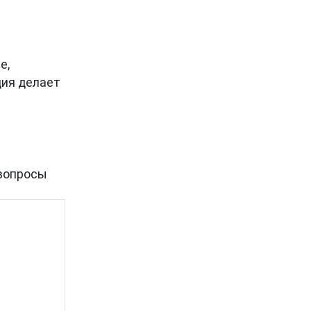
е,
ция делает
вопросы