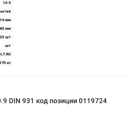
10.9
рытия
16 мм
65 мм
25 шт
шт
LT.RU
275 кг
0.9 DIN 931 код позиции 0119724