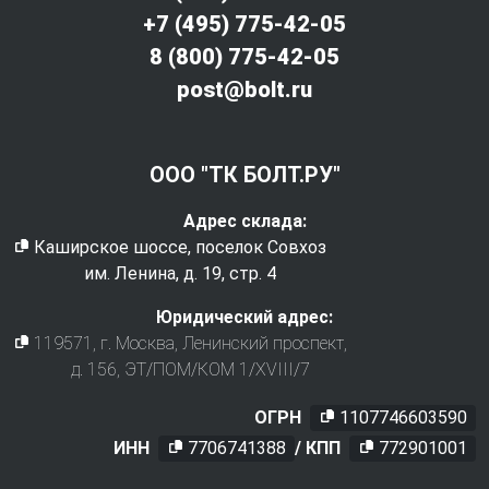
+7 (495) 775-42-05
8 (800) 775-42-05
post@bolt.ru
ООО "ТК БОЛТ.РУ"
Адрес склада:
Каширское шоссе, поселок Совхоз
им. Ленина, д. 19, стр. 4
Юридический адрес:
119571
, г.
Москва
,
Ленинский проспект,
д. 156, ЭТ/ПОМ/КОМ 1/XVIII/7
ОГРН
1107746603590
ИНН
7706741388
/ КПП
772901001