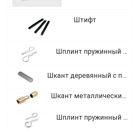
Штифт
Шплинт пружинный (без кольца)
Шкант деревянный с прямой нарезкой, форма A
Шкант металлический (цинковое литье)
Шплинт пружинный (с кольцом)