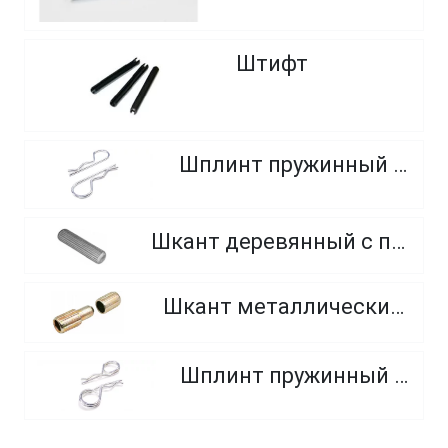
Штифт
Шплинт пружинный (без кольца)
Шкант деревянный с прямой нарезкой, форма A
Шкант металлический (цинковое литье)
Шплинт пружинный (с кольцом)