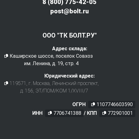
8 (800) 775-42-05
post@bolt.ru
ООО "ТК БОЛТ.РУ"
Адрес склада:
Каширское шоссе, поселок Совхоз
им. Ленина, д. 19, стр. 4
Юридический адрес:
119571
, г.
Москва
,
Ленинский проспект,
д. 156, ЭТ/ПОМ/КОМ 1/XVIII/7
ОГРН
1107746603590
ИНН
7706741388
/ КПП
772901001