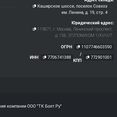
Каширское шоссе, поселок Совхоз
им. Ленина, д. 19, стр. 4
Юридический адрес:
119571
, г.
Москва
,
Ленинский проспект,
д. 156, ЭТ/ПОМ/КОМ 1/XVIII/7
ОГРН
1107746603590
/
ИНН
7706741388
772901001
КПП
ния компании ООО "ТК Болт.Ру"