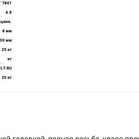
 7801
4.8
Оцинк.
8 мм
30 мм
25 кг
кг
LT.RU
25 кг