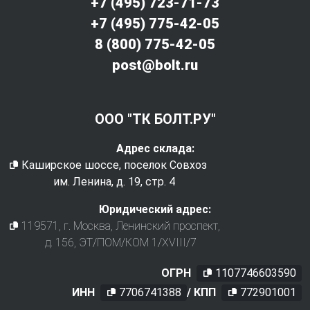
+7 (495) 723-71-73
+7 (495) 775-42-05
8 (800) 775-42-05
post@bolt.ru
ООО "ТК БОЛТ.РУ"
Адрес склада:
Каширское шоссе, поселок Совхоз
им. Ленина, д. 19, стр. 4
Юридический адрес:
119571
, г.
Москва
,
Ленинский проспект,
д. 156, ЭТ/ПОМ/КОМ 1/XVIII/7
ОГРН
1107746603590
ИНН
7706741388
/ КПП
772901001