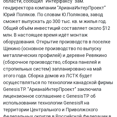
области, сообщил "Интерфаксу" зам.
гендиректора компании "АрианаИнтерПроект"
Юрий Поляков. По словам Ю.Полякова, завод
сможет выпускать до 300 тыс. кв. м жилья год.
Общий объём инвестиций составляет около $12
млн. В настоящее время идёт монтаж
оборудования. Открытие производств в поселке
Щекино (основное производство по выпуску
металлических профилей) и деревне Ревякино
(сборочное производство, сборка панелей и
стропильных систем) запланировано на май
этого года. Сборка домов из ЛСТК будет
осуществляться по технологии канадской фирмы
GenesisTP. "АрианаИнтерПроект" заключила
лицензионное соглашение с GenesisTP об
использовании технологии GenesisR на
территории Центрального и Приволжского
федеральных округов в Российской Федерации в