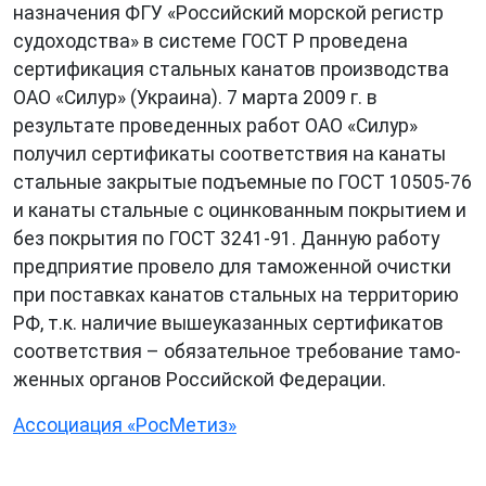
назначения ФГУ «Российский морской регистр
судоходства» в системе ГОСТ Р проведена
сертификация стальных канатов производства
ОАО «Силур» (Украина). 7 марта 2009 г. в
результате проведенных работ ОАО «Силур»
получил сертификаты соответствия на канаты
стальные закрытые подъемные по ГОСТ 10505-76
и канаты стальные с оцинкованным покрытием и
без покрытия по ГОСТ 3241-91. Данную работу
предприятие провело для та­мо­жен­ной очи­с­т­ки
при по­ста­в­ках ка­на­тов ста­ль­ных на те­р­ри­то­рию
РФ, т.к. на­ли­чие вышеуказанных сер­ти­фи­ка­тов
со­о­т­вет­с­т­вия – обя­за­те­ль­ное тре­бо­ва­ние та­мо­
жен­ных ор­га­нов Российской Федерации.
Ассоциация «РосМетиз»