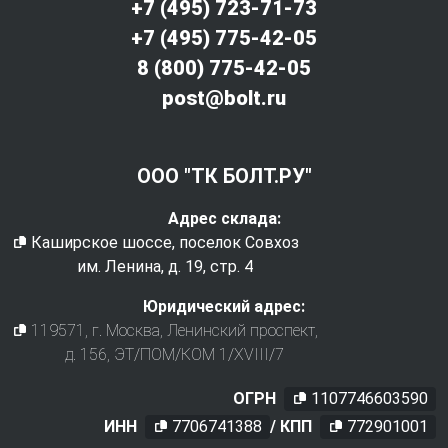
+7 (495) 723-71-73
+7 (495) 775-42-05
8 (800) 775-42-05
post@bolt.ru
ООО "ТК БОЛТ.РУ"
Адрес склада:
Каширское шоссе, поселок Совхоз
им. Ленина, д. 19, стр. 4
Юридический адрес:
119571
, г.
Москва
,
Ленинский проспект,
д. 156, ЭТ/ПОМ/КОМ 1/XVIII/7
ОГРН
1107746603590
ИНН
7706741388
/ КПП
772901001