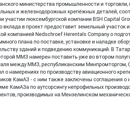
анского министерства промышленности и торговли,
тельных и железнодорожных крепёжных деталей, со
и участии люксембургской компании BSH Capital Gro
о вклада в проект предоставит земельный участок 
ой компанией Nedschroef Herentals Company о подго
ммного плана по поставке, установке и наладке об
ельству зданий и подведению коммуникаций. В Татар
торой ММЗ намерен поставить уже во втором полуго
враля между ММЗ, республиканским Минпромторгом,
л о намерениях по производству авиационного креп
виков КамАЗ - с ним также заключены соглашения о 
мме КамАЗа по аутсорсингу непрофильных производс
ентов, производимых на Мензелинском механическо