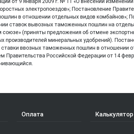
ии от 9 января 2009 г. № 11 «О внесении изменени
оростных электропоездов»; Постановление Правител
пошлин в отношении отдельных видов комбайнов»; 
дении ставок вывозных таможенных пошлин на отдел
ом союзе» (приняты предложения об отмене экспорт
ных производителей минеральных удобрений). Поста
е ставки ввозных таможенных пошлин в отношении от
ем Правительства Российской Федерации от 14 февр
енивающийся.
Оплата
Калькулятор