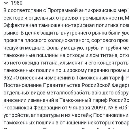
1980
В соответствии с Программой антикризисных мер 
секторе и отдельных отраслях промышленности, М
Эффективная тамноженно-тарифная политика позво
рынке. В целях защиты внутреннего рынка были у
проката плоского холоднокатаного, сортового прок
чешуйки медные, фольгу медную, трубы и трубки 
таможенные пошлины на отходы и лом титана, отхо
из него оксида титана, ильменит и его концентрат
таможенных пошлин по широкому перечню промышл
962 «О внесении изменений в Таможенный тариф Р
Постановление Правительства Российской Федерац
отдельных видов металлообрабатывающего оборудо
внесении изменений в Таможенный тариф Российс
Российской Федерации от 9 января 2009 г. № 8 «
устройств, аппаратуры и их частей»; Постановлен
таможенных пошлин в отношении некоторых товаро