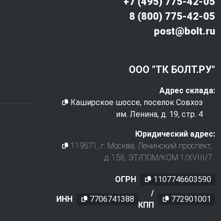
+7 (495) 775-42-05
8 (800) 775-42-05
post@bolt.ru
ООО "ТК БОЛТ.РУ"
Адрес склада:
Каширское шоссе, поселок Совхоз
им. Ленина, д. 19, стр. 4
Юридический адрес:
119571
, г.
Москва
,
Ленинский проспект,
д. 156, ЭТ/ПОМ/КОМ 1/XVIII/7
ОГРН
1107746603590
/
ИНН
7706741388
772901001
КПП