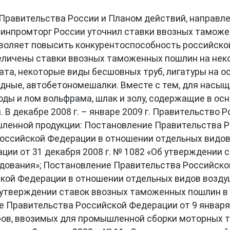
Правительства России и Планом действий, направл
инпромторг России уточнил ставки ввозных таможе
ляет повысить конкурентоспособность российской 
величены ставки ввозных таможенных пошлин на неко
ата, некоторые виды бесшовных труб, лигатуры на о
медные, автобетономешалки. Вместе с тем, для насы
ды и лом вольфрама, шлак и золу, содержащие в ос
ы. В декабре 2008 г. – январе 2009 г. Правительств
енной продукции: Постановление Правительства Ро
оссийской Федерации в отношении отдельных видов 
ии от 31 декабря 2008 г. № 1082 «Об утверждении
вания»; Постановление Правительства Российской 
кой Федерации в отношении отдельных видов возду
Об утверждении ставок ввозных таможенных пошлин в
ие Правительства Российской Федерации от 9 января
в, ввозимых для промышленной сборки моторных тра