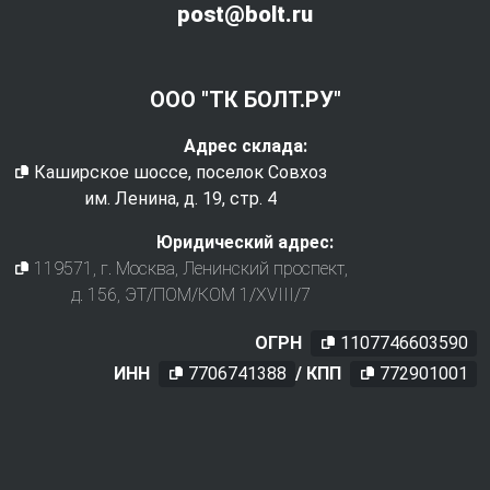
post@bolt.ru
ООО "ТК БОЛТ.РУ"
Адрес склада:
Каширское шоссе, поселок Совхоз
им. Ленина, д. 19, стр. 4
Юридический адрес:
119571
, г.
Москва
,
Ленинский проспект,
д. 156, ЭТ/ПОМ/КОМ 1/XVIII/7
ОГРН
1107746603590
ИНН
7706741388
/ КПП
772901001