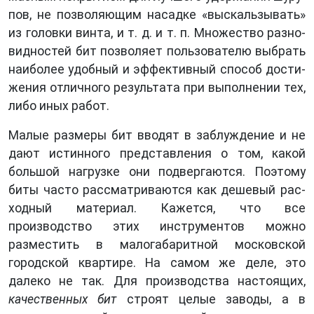
пов, не позволяющим на­садке «выскальзывать»
из головки винта, и т. д. и т. п. Множество разно­
видностей бит позволяет пользователю выбрать
наиболее удобный и эф­фективный способ дости­
жения отличного резуль­тата при выполнении тех,
либо иных работ.
Малые размеры бит вво­дят в заблуждение и не
дают истинного представления о том, какой
большой нагрузке они подвергаются. Поэтому
биты часто рассматрива­ются как дешевый рас­
ходный материал. Кажет­ся, что все
производство этих инструментов можно
разместить в малогабаритной московской
городской квартире. На самом же деле, это
далеко не так. Для производства настоящих,
качественных бит
строят целые заводы, а в