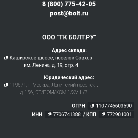
8 (800) 775-42-05
post@bolt.ru
ООО "ТК БОЛТ.РУ"
Адрес склада:
Каширское шоссе, поселок Совхоз
им. Ленина, д. 19, стр. 4
Юридический адрес:
119571
, г.
Москва
,
Ленинский проспект,
д. 156, ЭТ/ПОМ/КОМ 1/XVIII/7
ОГРН
1107746603590
ИНН
7706741388
/ КПП
772901001