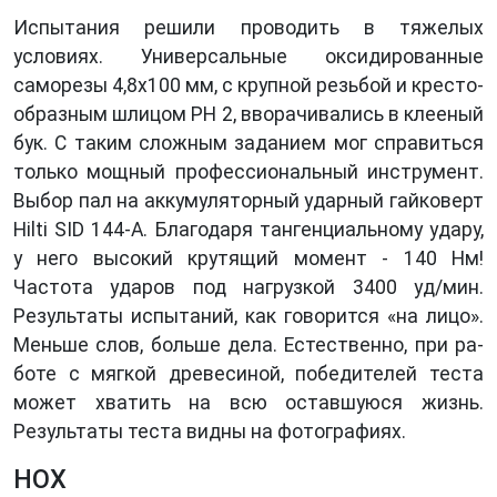
Испытания решили проводить в тяжелых
условиях. Универсальные оксидированные
саморезы 4,8x100 мм, с крупной резьбой и кресто­
образным шлицом РН 2, ввора­чивались в клееный
бук. С таким сложным заданием мог справиться
только мощный профессиональный инструмент.
Выбор пал на аккуму­ляторный ударный гайковерт
Hilti SID 144-А. Благодаря тангенциаль­ному удару,
у него высокий крутя­щий момент - 140 Нм!
Частота уда­ров под нагрузкой 3400 уд/мин.
Результаты испытаний, как гово­рится «на лицо».
Меньше слов, больше дела. Естественно, при ра­
боте с мягкой древесиной, победи­телей теста
может хватить на всю оставшуюся жизнь.
Результаты те­ста видны на фотографиях.
HOX