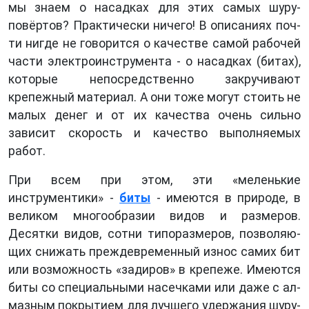
мы знаем о насад­ках для этих самых шуру­
повёртов? Практически ничего! В описаниях поч­
ти нигде не говорится о качестве самой рабочей
части электроинструмен­та - о насадках (битах),
которые непосредственно закручивают
крепежный материал. А они тоже мо­гут стоить не
малых денег и от их качества очень сильно
зависит скорость и качество выполняемых
работ.
При всем при этом, эти «меленькие
инструментики» -
биты
- имеются в природе, в
великом мно­гообразии видов и размеров.
Десятки видов, сотни типоразмеров, позволяю­
щих снижать преждевре­менный износ самих бит
или возможность «задиров» в крепеже. Имеются
биты со специальными насечками или даже с ал­
мазным покрытием для лучшего удержания шуру­