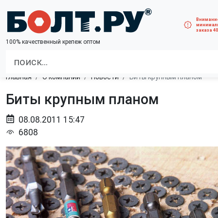
Внимани
минимал
заказа 40
100% качественный крепеж оптом
Главная
О компании
Новости
Биты крупным планом
Биты крупным планом
08.08.2011 15:47
6808