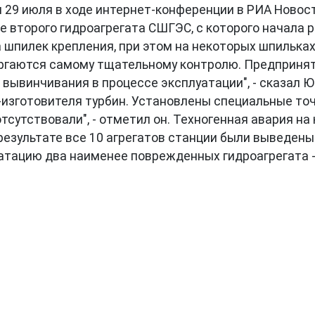
ил 29 июля в ходе интернет-конференции в РИА Новос
 второго гидроагрегата СШГЭС, с которого начала р
пилек крепления, при этом на некоторых шпильках 
вергаются самому тщательному контролю. Предприня
ывинчивания в процессе эксплуатации", - сказал Ю
изготовителя турбин. Установлены специальные то
тсутствовали", - отметил он. Техногенная авария на
результате все 10 агрегатов станции были выведены 
атацию два наименее поврежденных гидроагрегата - 