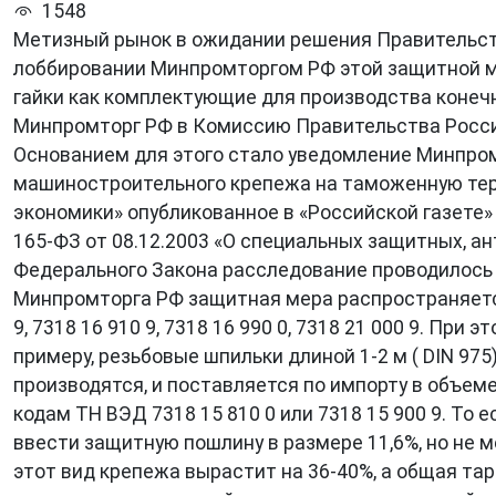
1548
Метизный рынок в ожидании решения Правительств
лоббировании Минпромторгом РФ этой защитной ме
гайки как комплектующие для производства конеч
Минпромторг РФ в Комиссию Правительства Росси
Основанием для этого стало уведомление Минпром
машиностроительного крепежа на таможенную тер
экономики» опубликованное в «Российской газете» 
165-ФЗ от 08.12.2003 «О специальных защитных, а
Федерального Закона расследование проводилось 
Минпромторга РФ защитная мера распространяется 
9, 7318 16 910 9, 7318 16 990 0, 7318 21 000 9. П
примеру, резьбовые шпильки длиной 1-2 м ( DIN 9
производятся, и поставляется по импорту в объеме
кодам ТН ВЭД 7318 15 810 0 или 7318 15 900 9. Т
ввести защитную пошлину в размере 11,6%, но не 
этот вид крепежа вырастит на 36-40%, а общая та