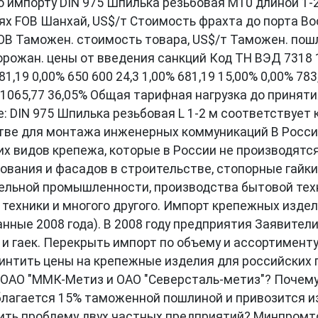
импорту DIN 975 Шпилька резьбовая М10 длиной 1-2
ях FOB Шанхай, US$/т Стоимость фрахта до порта Вос
и FOB Таможен. стоимость товара, US$/т Таможен. по
рожан. цены от введения санкций Код ТН ВЭД 7318 15
81,19 0,00% 650 600 24,3 1,00% 681,19 15,00% 0,00% 783
2,4 1065,77 36,05% Общая тарифная нагрузка до прин
DIN 975 Шпилька резьбовая L 1-2 м соответствует ко
стве для монтажа инженерных коммуникаций В России
гих видов крепежа, которые в России не производят
ования и фасадов в строительстве, стопорные гайк
ельной промышленности, производства бытовой тех
техники и многого другого. Импорт крепежных издели
анные 2008 года). В 2008 году предприятия Заявите
и гаек. Перекрыть импорт по объему и ассортименту 
винтить цены на крепежные изделия для российских 
ОАО "ММК-Метиз и ОАО "Северсталь-метиз"? Почему
благается 15% таможенной пошлиной и привозится 
шить проблему двух частных предприятий? Минпромто