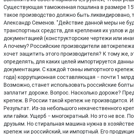
Существующая таможенная пошлина в размере 15% 
такое производство должно быть ликвидировано, т
Александр Семенов. "Действие данной меры не бу
транспортных средств, для крепления их узлов и 
документацией (конструкторские чертежи или ина
А почему? Российские производители автокрепежа
хочет защитить этого производителя? К тому же, 
определять, для каких целей импортируется данны
документации. С каждой тонны импортного крепежа
года) коррупционная составляющая − почти 1 млрд
Возможно, станет использовать российские болты 
заплатит дороже. Вопрос. Насколько дороже? Пр
крепеж. В России такой крепеж не производится. И
Результат. Из-за небольшого некачественного кр
или гайки. Ущерб − многократный. Но это не все. П
друзьям. Но стиральная машина нужна в хозяйств
крепеж ни российский, ни импортный. Его продукци