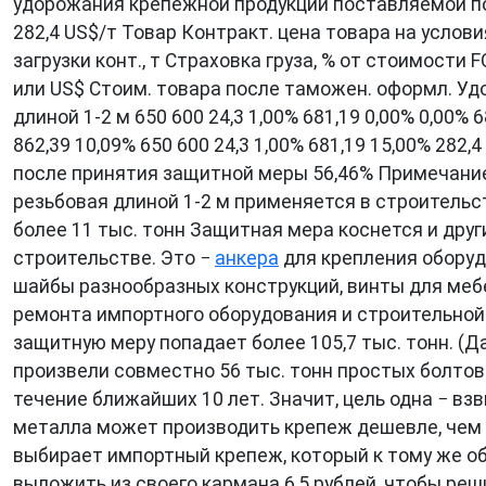
удорожания крепежной продукции поставляемой по 
282,4 US$/т Товар Контракт. цена товара на услови
загрузки конт., т Страховка груза, % от стоимост
или US$ Стоим. товара после таможен. оформл. Удо
длиной 1-2 м 650 600 24,3 1,00% 681,19 0,00% 0,00% 6
862,39 10,09% 650 600 24,3 1,00% 681,19 15,00% 28
после принятия защитной меры 56,46% Примечание: 
резьбовая длиной 1-2 м применяется в строитель
более 11 тыс. тонн Защитная мера коснется и дру
строительстве. Это −
анкера
для крепления оборуд
шайбы разнообразных конструкций, винты для меб
ремонта импортного оборудования и строительной 
защитную меру попадает более 105,7 тыс. тонн. (Д
произвели совместно 56 тыс. тонн простых болтов 
течение ближайших 10 лет. Значит, цель одна − вз
металла может производить крепеж дешевле, чем 
выбирает импортный крепеж, который к тому же о
выложить из своего кармана 6,5 рублей, чтобы ре