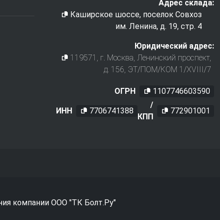
Адрес склада:
Каширское шоссе, поселок Совхоз
им. Ленина, д. 19, стр. 4
Юридический адрес:
119571
, г.
Москва
,
Ленинский проспект,
д. 156, ЭТ/ПОМ/КОМ 1/XVIII/7
ОГРН
1107746603590
/
ИНН
7706741388
772901001
КПП
ния компании ООО "ТК Болт.Ру"