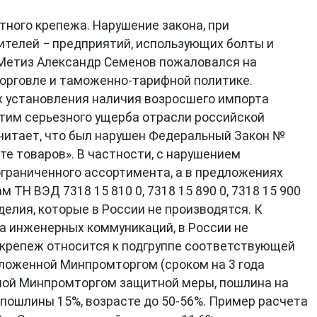
ного крепежа. Нарушение закона, при
ителей − предприятий, использующих болты и
сМетиз Александр Семенов пожаловался на
орговле и таможенно-тарифной политике.
х установления наличия возросшего импорта
тим серьезного ущерба отрасли российской
 считает, что был нарушен Федеральный Закон №
е товаров». В частности, с нарушением
граниченного ассортимента, а в предложениях
Н ВЭД 7318 15 810 0, 7318 15 890 0, 7318 15 900
зделия, которые в России не производятся. К
жа инженерных коммуникаций, в России не
от крепеж относится к подгруппе соответствующей
дложенной Минпромторгом (сроком на 3 года
енной Минпромторгом защитной меры, пошлина на
 пошлины 15%, возрасте до 50-56%. Пример расчета