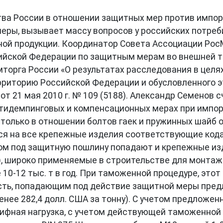
а России в отношении защитных мер против импорт
ры, вызывает массу вопросов у российских потреб
ной продукции. Координатор Совета Ассоциации Ро
йской Федерации по защитным мерам во внешней т
торга России «О результатах расследования в целя
риторию Российской Федерации и обусловленного э
от 21 мая 2010 г. № 109 (5188). Александр Семенов
нтидемпинговых и компенсационных мерах при импорт
только в отношении болтов гаек и пружинных шайб о
на все крепежные изделия соответствующие кодам Т
ри этом под защитную пошлину попадают и крепежные и
75), широко применяемые в строительстве для монта
 10-12 тыс. т в год. При таможенной процедуре, эт
о есть, попадающим под действие защитной меры пре
менее 282,4 долл. США за тонну). С учетом предлож
рифная нагрузка, с учетом действующей таможенной