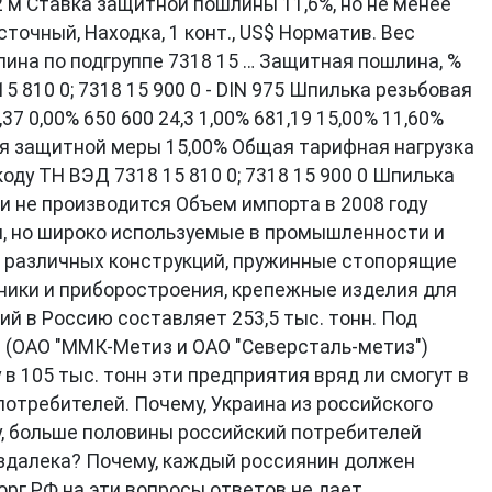
 м Ставка защитной пошлины 11,6%, но не менее
точный, Находка, 1 конт., US$ Норматив. Вес
шлина по подгруппе 7318 15 … Защитная пошлина, %
 810 0; 7318 15 900 0 - DIN 975 Шпилька резьбовая
,37 0,00% 650 600 24,3 1,00% 681,19 15,00% 11,60%
ятия защитной меры 15,00% Общая тарифная нагрузка
ду ТН ВЭД 7318 15 810 0; 7318 15 900 0 Шпилька
 не производится Объем импорта в 2008 году
ся, но широко используемые в промышленности и
и различных конструкций, пружинные стопорящие
ники и приборостроения, крепежные изделия для
й в Россию составляет 253,5 тыс. тонн. Под
ли (ОАО "ММК-Метиз и ОАО "Северсталь-метиз")
в 105 тыс. тонн эти предприятия вряд ли смогут в
потребителей. Почему, Украина из российского
, больше половины российский потребителей
издалека? Почему, каждый россиянин должен
рг РФ на эти вопросы ответов не дает.