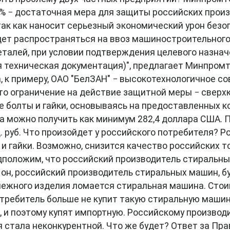
− достаточная мера для защиты российских произв
ак как наносит серьезный экономический урон безо
дет распространяться на ввоз машиностроительного
деталей, при условии подтверждения целевого назна
я техническая документация)", предлагает Минпром
, к примеру, ОАО "БелЗАН" − высокотехнологичное 
это ограничение на действие защитной меры − свер
е болты и гайки, основываясь на предоставленных к
 можно получить как минимум 282,4 доллара США. Пр
. руб. Что произойдет у российского потребителя? 
и гайки. Возможно, снизится качество российских т
едположим, что российский производитель стиральн
 он, российский производитель стиральных машин, бу
епежного изделия ломается стиральная машина. Стои
отребитель больше не купит такую стиральную машину
е, и поэтому купят импортную. Российскому произво
я стала неконкурентной. Что же будет? Ответ за Пр