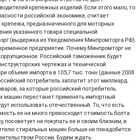
одителей крепежных изделий. Если этого мало, то
пасности российской экономике, считает
 крепежа, предназначенного для моторных
чения указанного товара специальной
торг (выдержка из Уведомления Минпромторга РФ).
современное предприятие. Почему Минпромторг не
хкоррупционное. Российский таможенник будет
онструкторских чертежах и технической
и объеме импорта в 105,7 тыс. тонн (данные 2008
Российский потребитель заплатит этот миллиард.
оваров, за которые российский потребитель
ых машин перестанет применять импортный
дут использовать отечественный. То, что есть.
мость ее на много превосходит стоимость болта
, посоветует не покупать ее и своим близким, и
дителю стиральных машин больше не понадобится
авительством России. Будем ждать .