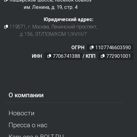
им. Ленина, д. 19, стр. 4
Юридический адрес:
119571
, г.
Москва
,
Ленинский проспект,
д. 156, ЭТ/ПОМ/КОМ 1/XVIII/7
ОГРН
1107746603590
ИНН
7706741388
/ КПП
772901001
О компании
Новости
Пресса о нас
Карьера в BOLT.RU