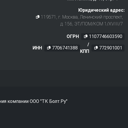
Юридический адрес:
119571
, г.
Москва
,
Ленинский проспект,
д. 156, ЭТ/ПОМ/КОМ 1/XVIII/7
ОГРН
1107746603590
/
ИНН
7706741388
772901001
КПП
ния компании ООО "ТК Болт.Ру"