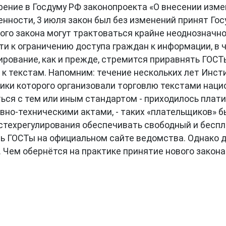
рение в Госдуму РФ законопроекта «О внесении изм
нности, 3 июля закон был без изменений принят Го
го закона могут трактоваться крайне неоднозначно
и к ограничению доступа граждан к информации, в 
лирование, как и прежде, стремится приравнять ГО
п к текстам. Напомним: течение нескольких лет Инс
ники которого организовали торговлю текстами нац
ься с тем или иным стандартом - приходилось платит
но-техническими актами, - таких «плательщиков» 
техрегулирования обеспечивать свободный и беспл
ь ГОСТы на официальном сайте ведомства. Однако до
 Чем обернётся на практике принятие нового закона