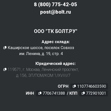
8 (800) 775-42-05
post@bolt.ru
ООО "ТК БОЛТ.РУ"
Адрес склада:
Каширское шоссе, поселок Совхоз
им. Ленина, д. 19, стр. 4
Юридический адрес:
119571
, г.
Москва
,
Ленинский проспект,
д. 156, ЭТ/ПОМ/КОМ 1/XVIII/7
ОГРН
1107746603590
ИНН
7706741388
/ КПП
772901001