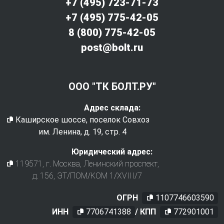
+7 (495) 723-71-73
+7 (495) 775-42-05
8 (800) 775-42-05
post@bolt.ru
ООО "ТК БОЛТ.РУ"
Адрес склада:
Каширское шоссе, поселок Совхоз
им. Ленина, д. 19, стр. 4
Юридический адрес:
119571
, г.
Москва
,
Ленинский проспект,
д. 156, ЭТ/ПОМ/КОМ 1/XVIII/7
ОГРН
1107746603590
ИНН
7706741388
/ КПП
772901001