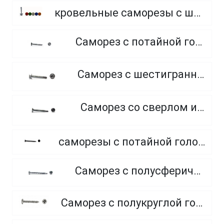
кровельные саморезы с шайбой и резиновой прокладкой EPDM, окрашенные по каталогу RAL (Тайвань)
Саморез с потайной головкой и острым концом
Саморез с шестигранной головкой и сверлом
Саморез со сверлом и потайной головкой
саморезы с потайной головкой по гипсокартону редкий шаг резьбы, фосфатированные
Саморез с полусферической головкой и сверлом
Саморез с полукруглой головкой и острым концом, из нержавеющей стали А2