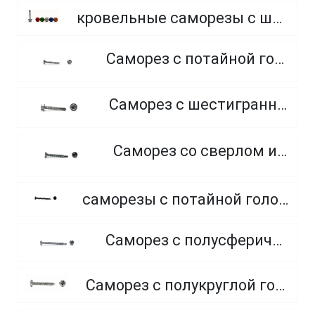
кровельные саморезы с шайбой и резиновой прокладкой EPDM, окрашенные по каталогу RAL (Тайвань)
Саморез с потайной головкой и острым концом
Саморез с шестигранной головкой и сверлом
Саморез со сверлом и потайной головкой
саморезы с потайной головкой по гипсокартону редкий шаг резьбы, фосфатированные
Саморез с полусферической головкой и сверлом
Саморез с полукруглой головкой и острым концом, из нержавеющей стали А2