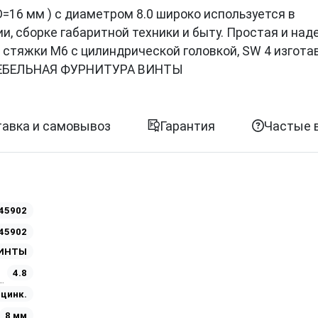
 D=16 мм ) с диаметром 8.0 широко используется в
, сборке габаритной техники и быту. Простая и на
 стяжки М6 с цилиндрической головкой, SW 4 изгота
 МЕБЕЛЬНАЯ ФУРНИТУРА ВИНТЫ
авка и самовывоз
Гарантия
Частые 
45902
45902
ВИНТЫ
4.8
Оцинк.
8 мм