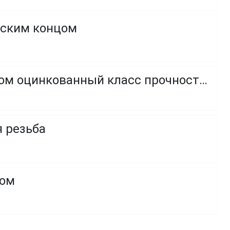
оским концом
Винт с полукруглой головкой и внутренним шестигранником оцинкованный класс прочности 8.8 и 10.9
я резьба
ком