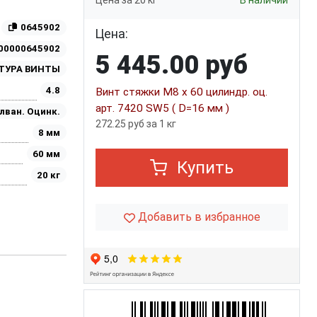
Цена за 20 кг
В наличии
0645902
Цена:
00000645902
5 445.00 руб
ТУРА ВИНТЫ
4.8
Винт стяжки M8 x 60 цилиндр. оц.
арт. 7420 SW5 ( D=16 мм )
лван. Оцинк.
272.25 руб за 1 кг
8 мм
60 мм
Купить
20 кг
Добавить в избранное