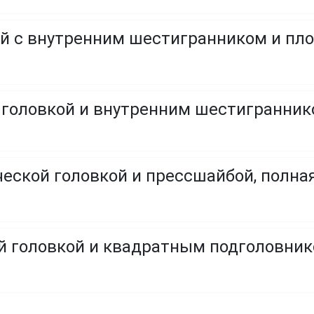
й с внутренним шестигранником и пл
ческой головкой и прессшайбой, полна
ой головкой и квадратным подголовни