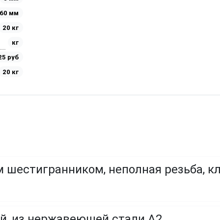
60 мм
20 кг
кг
25 руб
20 кг
 шестигранником, неполная резьба, кл
й, из нержавеющей стали A2