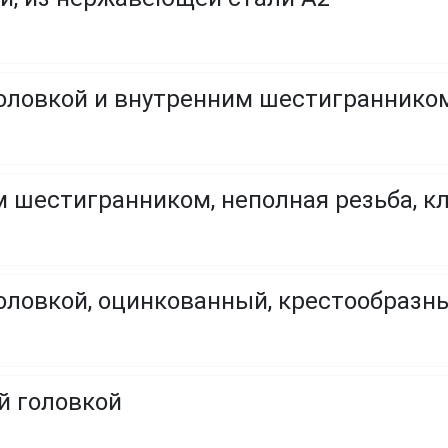
оловкой и внутренним шестигранником,
 шестигранником, неполная резьба, кла
головкой, оцинкованный, крестообраз
й головкой