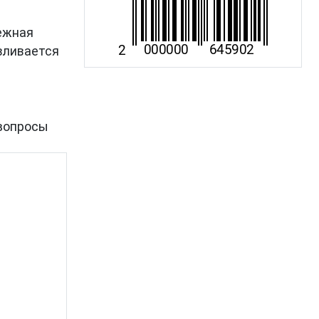
дежная
вливается
вопросы