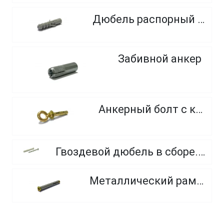
Дюбель распорный полиамид
Забивной анкер
Анкерный болт с кольцом
Гвоздевой дюбель в сборе. (нейл дюбель PA 6 с потайной головкой и оцинк. гвоздя со шлицем Pozi.)
Металлический рамный дюбель