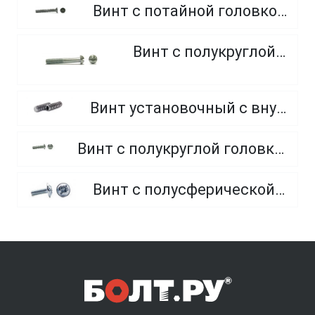
Винт с потайной головкой, оцинкованный, крестообразный шлиц
Винт с полукруглой головкой
Винт установочный с внутренним шестигранником и плоским концом
Винт с полукруглой головкой и внутренним шестигранником оцинкованный класс прочности 8.8 и 10.9
Винт с полусферической головкой и прессшайбой, полная резьба