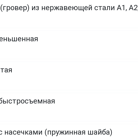
гровер) из нержавеющей стали A1, A2
меньшенная
атая
 быстросъемная
с насечками (пружинная шайба)