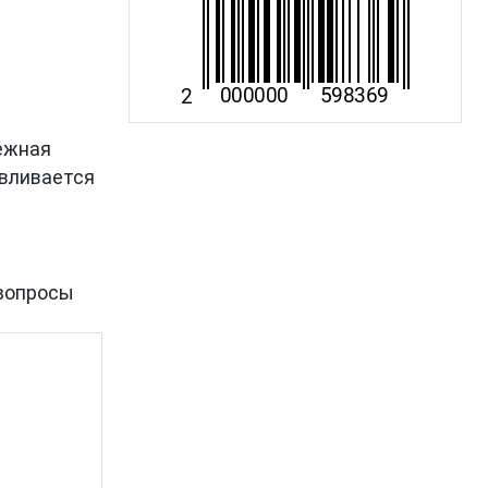
дежная
авливается
вопросы