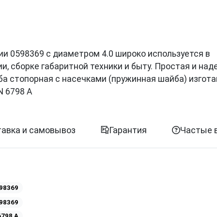
зиции 0598369 с диаметром 4.0 широко используется в
, сборке габаритной техники и быту. Простая и на
а стопорная с насечками (пружинная шайба) изгот
N 6798 A
авка и самовывоз
Гарантия
Частые 
98369
98369
6798 A