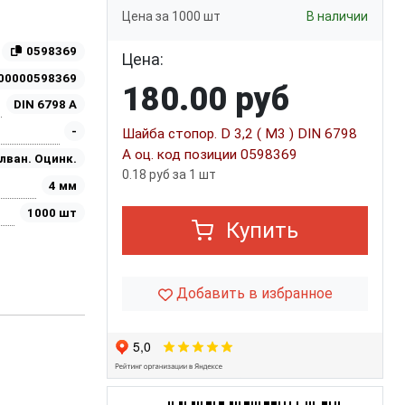
Цена за 1000 шт
В наличии
0598369
Цена:
00000598369
180.00 руб
DIN 6798 A
-
Шайба стопор. D 3,2 ( M3 ) DIN 6798
А оц. код позиции 0598369
лван. Оцинк.
0.18 руб за 1 шт
4 мм
1000 шт
Купить
Добавить в избранное