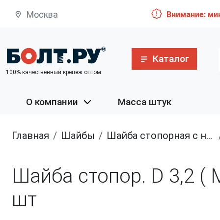
Москва
Внимание: ми
Каталог
100% качественный крепеж оптом
О компании
Масса штук
Главная
шайбы
Шайба стопорная с насечками (пружинная шайба)
Шайба стопор. D 3,2 ( 
шт