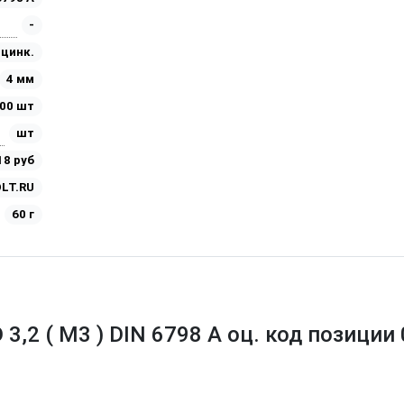
-
Оцинк.
4 мм
00 шт
шт
18 руб
LT.RU
60 г
3,2 ( M3 ) DIN 6798 А оц. код позиции