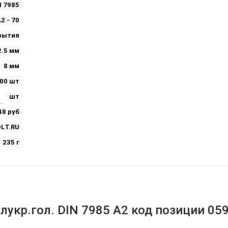
N 7985
2 - 70
рытия
2.5 мм
8 мм
00 шт
шт
48 руб
LT.RU
235 г
лукр.гол. DIN 7985 A2 код позиции 05