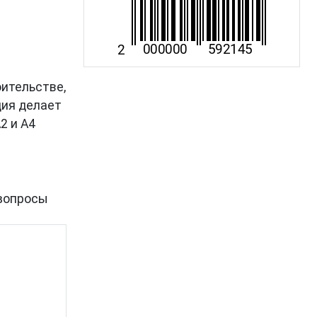
оительстве,
ция делает
2 и A4
вопросы