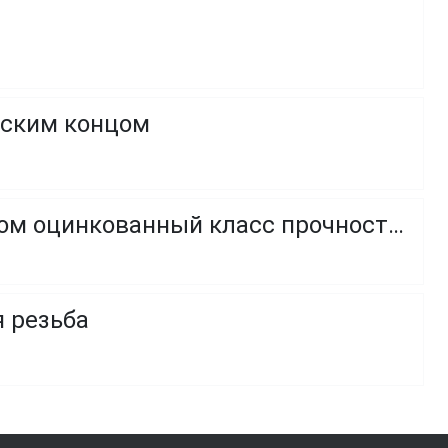
оским концом
Винт с полукруглой головкой и внутренним шестигранником оцинкованный класс прочности 8.8 и 10.9
я резьба