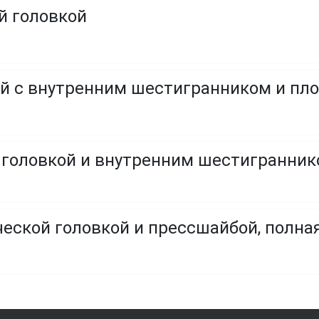
й головкой
й с внутренним шестигранником и пл
ческой головкой и прессшайбой, полна