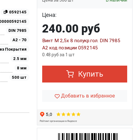
Цена за 500 шт
В наличии
0592145
Цена:
00000592145
240.00 руб
DIN 7985
A2 - 70
Винт M 2,5х 8 полукр.гол. DIN 7985
A2 код позиции 0592145
ез Покрытия
0.48 руб за 1 шт
2.5 мм
8 мм
Купить
500 шт
Добавить в избранное