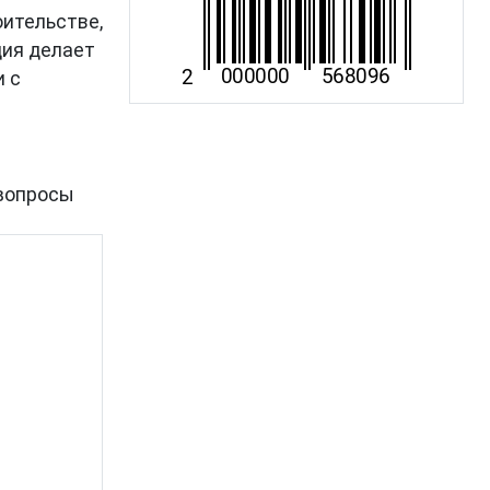
оительстве,
ция делает
и с
вопросы