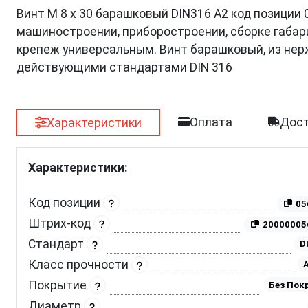
Винт М 8 х 30 барашковый DIN316 A2 код позиции
машиностроении, приборостроении, сборке габар
крепеж универсальным. Винт барашковый, из нер
действующими стандартами DIN 316
Оплата
Дост
Характеристики
Характеристики:
Код позиции
05
Штрих-код
20000005
Стандарт
D
Класс прочности
A
Покрытие
Без Пок
Диаметр