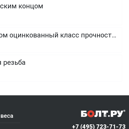
оским концом
Винт с полукруглой головкой и внутренним шестигранником оцинкованный класс прочности 8.8 и 10.9
я резьба
 веса
+7 (495) 723-71-73