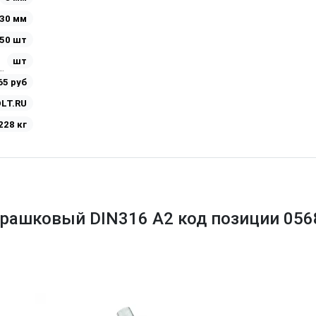
30 мм
50 шт
шт
65 руб
LT.RU
228 кг
арашковый DIN316 A2 код позиции 05