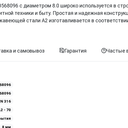
 0568096 с диаметром 8.0 широко используется в стр
итной техники и быту. Простая и надежная конструк
жавеющей стали A2 изготавливается в соответстви
авка и самовывоз
Гарантия
Частые 
68096
68096
IN 316
2 - 70
рытия
8 мм