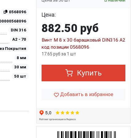
Цена за 50 шт
В наличии
0568096
Цена:
00000568096
882.50 руб
DIN 316
A2 - 70
Винт М 8 х 30 барашковый DIN316 A2
код позиции 0568096
ез Покрытия
17.65 руб за 1 шт
8 мм
30 мм
Купить
50 шт
Добавить в избранное