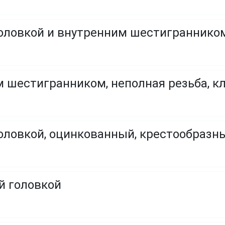
оловкой и внутренним шестигранником,
 шестигранником, неполная резьба, кла
головкой, оцинкованный, крестообраз
й головкой