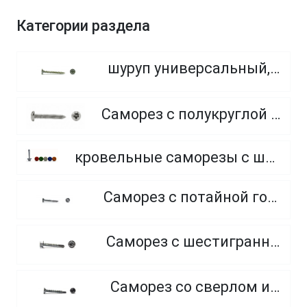
Категории раздела
шуруп универсальный, потайная головка, PZ
Саморез с полукруглой головкой с острым концом
кровельные саморезы с шайбой и резиновой прокладкой EPDM, окрашенные по каталогу RAL (Тайвань)
Саморез с потайной головкой и острым концом
Саморез с шестигранной головкой и сверлом
Саморез со сверлом и потайной головкой