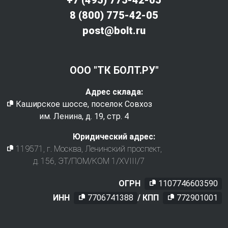
8 (800) 775-42-05
post@bolt.ru
ООО "ТК БОЛТ.РУ"
Адрес склада:
Каширское шоссе, поселок Совхоз
им. Ленина, д. 19, стр. 4
Юридический адрес:
119571
, г.
Москва
,
Ленинский проспект,
д. 156, ЭТ/ПОМ/КОМ 1/XVIII/7
ОГРН
1107746603590
ИНН
7706741388
/ КПП
772901001