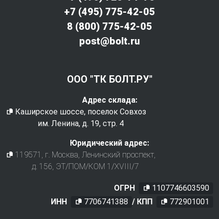
+7 (495) 775-42-05
8 (800) 775-42-05
post@bolt.ru
ООО "ТК БОЛТ.РУ"
Адрес склада:
Каширское шоссе, поселок Совхоз
им. Ленина, д. 19, стр. 4
Юридический адрес:
119571
, г.
Москва
,
Ленинский проспект,
д. 156, ЭТ/ПОМ/КОМ 1/XVIII/7
ОГРН
1107746603590
ИНН
7706741388
/ КПП
772901001