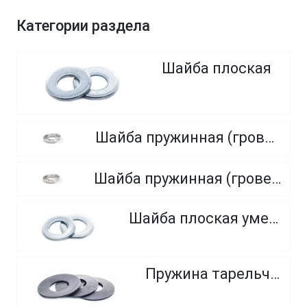
Категории раздела
Шайба плоская
Шайба пружинная (гровер), нормальный, тяжелый, легкий
Шайба пружинная (гровер) из нержавеющей стали A1, A2, A4
Шайба плоская уменьшенная
Пружина тарельчатая