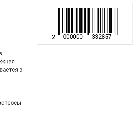
в
дежная
вается в
вопросы