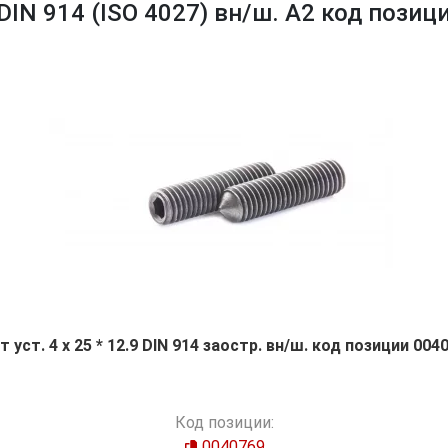
DIN 914 (ISO 4027) вн/ш. А2 код позиц
т уст. 4 х 25 * 12.9 DIN 914 заостр. вн/ш. код позиции 004
Код позиции:
0040769