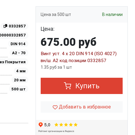
Цена за 500 шт
В наличии
0332857
Цена:
00000332857
675.00 руб
DIN 914
A2 - 70
Винт уст. 4 х 20 DIN 914 (ISO 4027)
вн/ш. А2 код позиции 0332857
ез Покрытия
1.35 руб за 1 шт
4 мм
20 мм
Купить
500 шт
Добавить в избранное