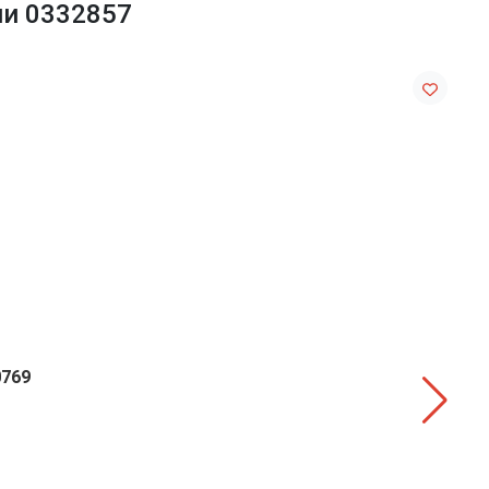
ии 0332857
0769