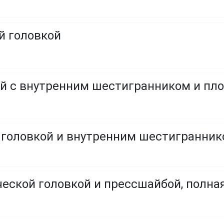
й головкой
й с внутренним шестигранником и пл
ческой головкой и прессшайбой, полна