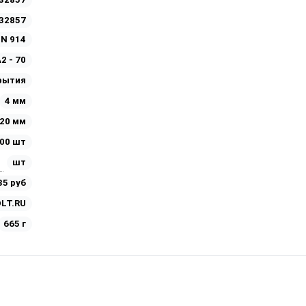
32857
IN 914
2 - 70
рытия
4 мм
20 мм
00 шт
шт
35 руб
LT.RU
665 г