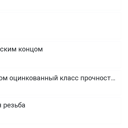
оским концом
Винт с полукруглой головкой и внутренним шестигранником оцинкованный класс прочности 8.8 и 10.9
я резьба