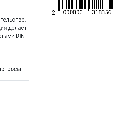
ительстве,
ция делает
ртами DIN
вопросы