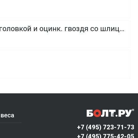
Гвоздевой дюбель в сборе. (нейл дюбель PA 6 с потайной головкой и оцинк. гвоздя со шлицем Pozi.)
 веса
+7 (495) 723-71-73
+7 (495) 775-42-05