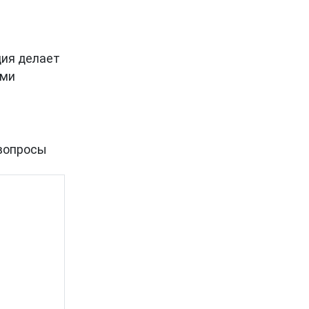
ция делает
ами
вопросы