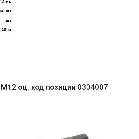
12 мм
50 шт
шт
.25 кг
 М12 оц. код позиции 0304007