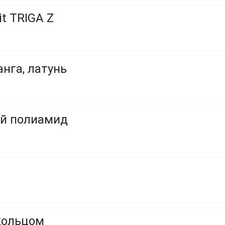
t TRIGA Z
нга, латунь
й полиамид
кольцом