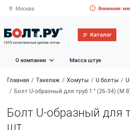
Москва
Внимание: ми
Каталог
100% качественный крепеж оптом
О компании
Масса штук
Главная
такелаж
хомуты
U болты
Болт U-образный для труб 1 " (26-34) (М 
Болт U-образный для тр
шт