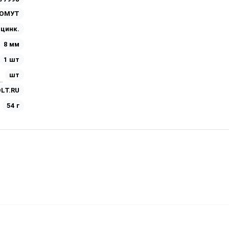
ХОМУТ
Оцинк.
8 мм
1 шт
шт
LT.RU
54 г