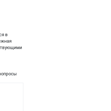
ся в
дежная
йствующими
вопросы