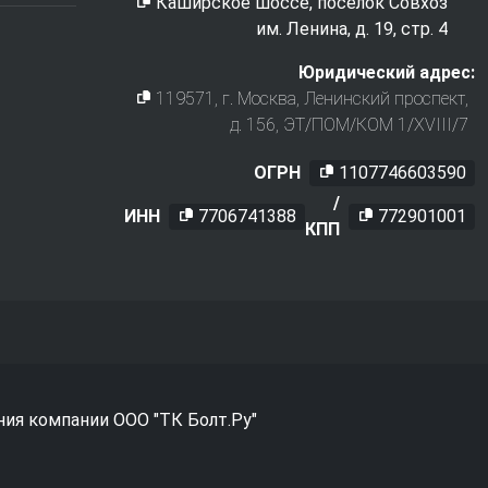
Каширское шоссе, поселок Совхоз
им. Ленина, д. 19, стр. 4
Юридический адрес:
119571
, г.
Москва
,
Ленинский проспект,
д. 156, ЭТ/ПОМ/КОМ 1/XVIII/7
ОГРН
1107746603590
/
ИНН
7706741388
772901001
КПП
ния компании ООО "ТК Болт.Ру"