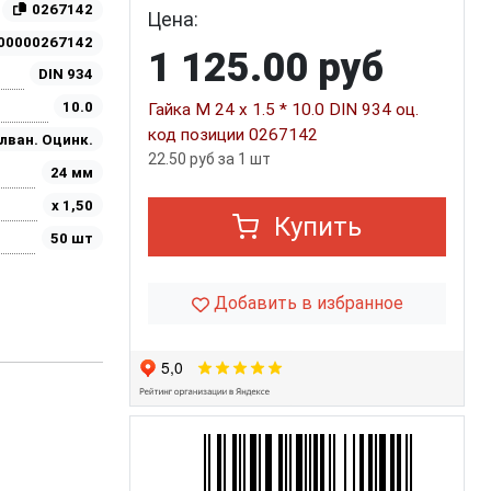
0267142
Цена:
00000267142
1 125.00 руб
DIN 934
10.0
Гайка М 24 х 1.5 * 10.0 DIN 934 оц.
код позиции 0267142
лван. Оцинк.
22.50 руб за 1 шт
24 мм
х 1,50
Купить
50 шт
Добавить в избранное