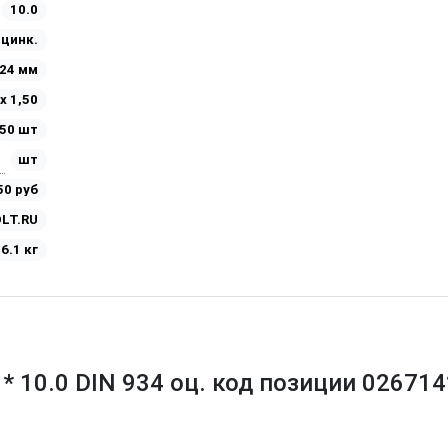
10.0
Оцинк.
24 мм
х 1,50
50 шт
шт
50 руб
LT.RU
6.1 кг
* 10.0 DIN 934 оц. код позиции 026714