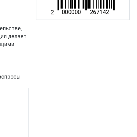
тельстве,
ция делает
ующими
вопросы