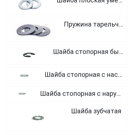
Шайба плоская уменьшенная
Пружина тарельчатая
Шайба стопорная быстросъемная
Шайба стопорная с насечками (пружинная шайба)
Шайба стопорная с наружными зубцами, из нержавеющей стали
Шайба зубчатая