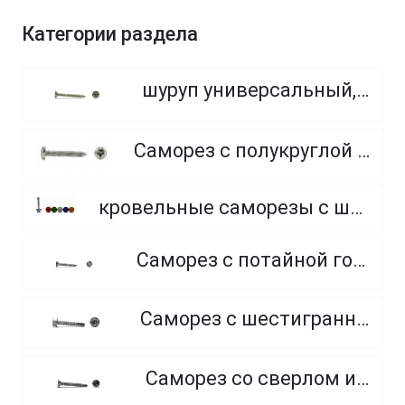
Категории раздела
шуруп универсальный, потайная головка, PZ
Саморез с полукруглой головкой с острым концом
кровельные саморезы с шайбой и резиновой прокладкой EPDM, окрашенные по каталогу RAL (Тайвань)
Саморез с потайной головкой и острым концом
Саморез с шестигранной головкой и сверлом
Саморез со сверлом и потайной головкой