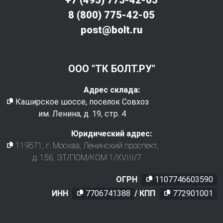
8 (800) 775-42-05
post@bolt.ru
ООО "ТК БОЛТ.РУ"
Адрес склада:
Каширское шоссе, поселок Совхоз
им. Ленина, д. 19, стр. 4
Юридический адрес:
119571
, г.
Москва
,
Ленинский проспект,
д. 156, ЭТ/ПОМ/КОМ 1/XVIII/7
ОГРН
1107746603590
ИНН
7706741388
/ КПП
772901001