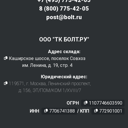
8 (800) 775-42-05
post@bolt.ru
ООО "ТК БОЛТ.РУ"
Адрес склада:
Каширское шоссе, поселок Совхоз
им. Ленина, д. 19, стр. 4
Юридический адрес:
119571
, г.
Москва
,
Ленинский проспект,
д. 156, ЭТ/ПОМ/КОМ 1/XVIII/7
ОГРН
1107746603590
ИНН
7706741388
/ КПП
772901001