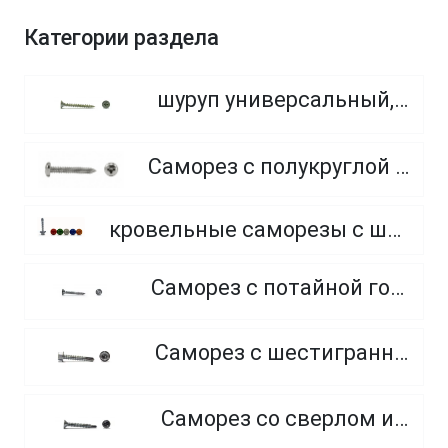
Категории раздела
шуруп универсальный, потайная головка, PZ
Саморез с полукруглой головкой с острым концом
кровельные саморезы с шайбой и резиновой прокладкой EPDM, окрашенные по каталогу RAL (Тайвань)
Саморез с потайной головкой и острым концом
Саморез с шестигранной головкой и сверлом
Саморез со сверлом и потайной головкой