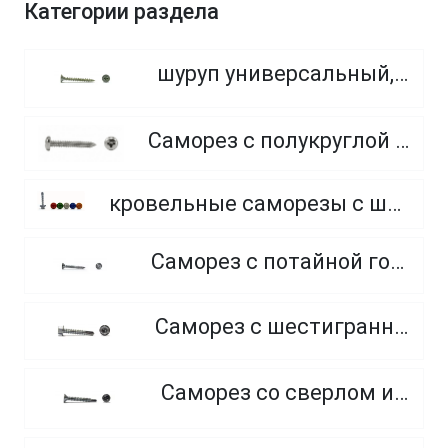
Категории раздела
шуруп универсальный, потайная головка, PZ
Саморез с полукруглой головкой с острым концом
кровельные саморезы с шайбой и резиновой прокладкой EPDM, окрашенные по каталогу RAL (Тайвань)
Саморез с потайной головкой и острым концом
Саморез с шестигранной головкой и сверлом
Саморез со сверлом и потайной головкой