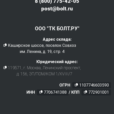
8 (800) 775-42-05
post@bolt.ru
ООО "ТК БОЛТ.РУ"
Адрес склада:
Каширское шоссе, поселок Совхоз
им. Ленина, д. 19, стр. 4
Юридический адрес:
119571
, г.
Москва
,
Ленинский проспект,
д. 156, ЭТ/ПОМ/КОМ 1/XVIII/7
ОГРН
1107746603590
ИНН
7706741388
/ КПП
772901001